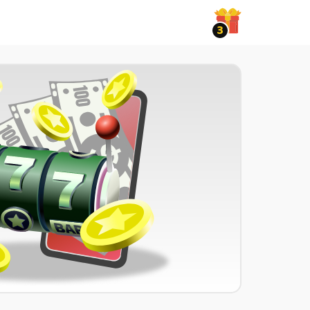
Toggle
3
search