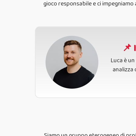
gioco responsabile e ci impegniamo 
📌 
Luca è un 
analizza 
Siamo un gruppo eterogeneo di profess