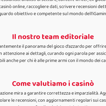
inò online, raccogliere dati, scrivere recensioni detta
guardo obiettivo e competente sul mondo dell’iGamin
Il nostro team editoriale
antemente il panorama del gioco d’azzardo per offrir
on attenzione ai dettagli, curando ogni parola per assi
li anche per chi è alle prime armi con il mondo dei ca
Come valutiamo i casinò
tazione mira a garantire correttezza e imparzialità. 
colare le recensioni, con aggiornamenti regolari sui ca