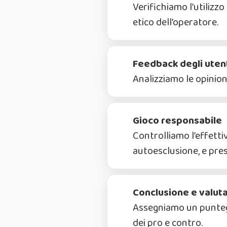
Verifichiamo l’utilizz
etico dell’operatore.
Feedback degli uten
Analizziamo le opinioni 
Gioco responsabile
Controlliamo l’effetti
autoesclusione, e pres
Conclusione e valut
Assegniamo un puntegg
dei pro e contro.