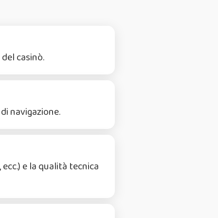
 del casinò.
 di navigazione.
ecc.) e la qualità tecnica