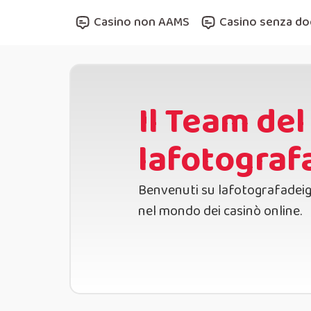
Casino non AAMS
Casino senza do
Il Team del
lafotografa
Benvenuti su lafotografadeiga
nel mondo dei casinò online.